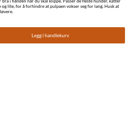
 bra i hånden når du skal klippe. Passer de fleste hunder, katter
og lite, for å forhindre at pulpaen vokser seg for lang. Husk at
sløvere.
Legg i handlekurv