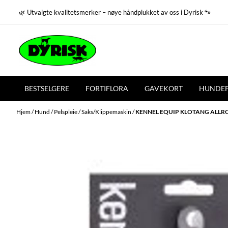
Hopp til innhold
🌿 Utvalgte kvalitetsmerker – nøye håndplukket av oss i Dyrisk 🐾
BESTSELGERE
FORTIFLORA
GAVEKORT
HUNDE
Hjem
/
Hund
/
Pelspleie
/
Saks/Klippemaskin
/
KENNEL EQUIP KLOTANG ALL