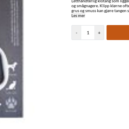
Letthåndterlig klotang som ligger
og smågnagere. Klipp klørne ofte 
grus og smuss kan gjøre tangen 
Les mer
-
+