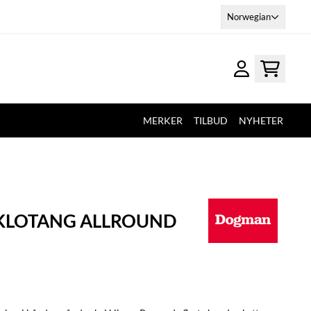
Norwegian
MERKER
TILBUD
NYHETER
 KLOTANG ALLROUND