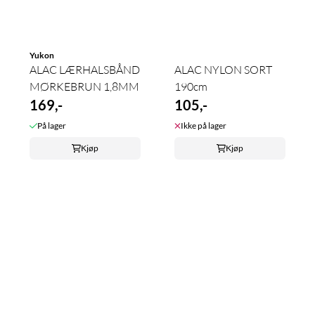
Yukon
ALAC LÆRHALSBÅND
ALAC NYLON SORT
MØRKEBRUN 1,8MM
190cm
169,-
105,-
På lager
Ikke på lager
Kjøp
Kjøp