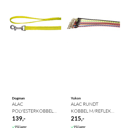
Dogman
Yukon
ALAC
ALAC RUNDT
POLYESTERKOBBEL
KOBBEL M/REFLEKS
GUL M/REFLEKS
139,-
ø6mm/190cm
215,-
På lager
På lager