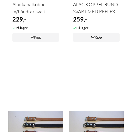
Alac kanalkobbel
ALAC KOPPEL RUND
m/håndtak svart
SVART MED REFLEX
pistolkrok ...
229,-
8MMx190CM
259,-
På lager
På lager
Kjøp
Kjøp