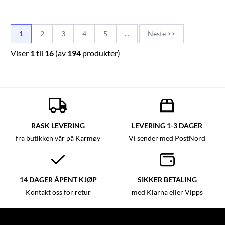
1
2
3
4
5
...
Neste >>
Viser
1
til
16
(av
194
produkter)
RASK LEVERING
LEVERING 1-3 DAGER
fra butikken vår på Karmøy
Vi sender med PostNord
14 DAGER ÅPENT KJØP
SIKKER BETALING
Kontakt oss for retur
med Klarna eller Vipps