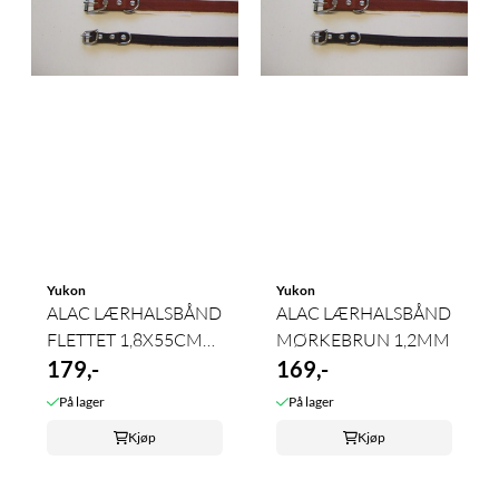
Yukon
Yukon
ALAC LÆRHALSBÅND
ALAC LÆRHALSBÅND
FLETTET 1,8X55CM
MØRKEBRUN 1,2MM
SVART
179,-
169,-
På lager
På lager
Kjøp
Kjøp