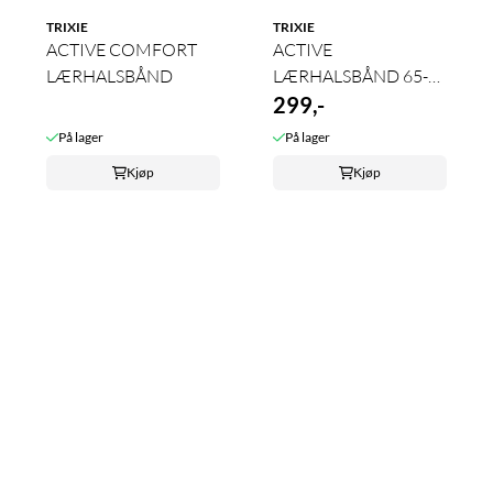
TRIXIE
TRIXIE
ACTIVE COMFORT
ACTIVE
LÆRHALSBÅND
LÆRHALSBÅND 65-
75CM
299,-
På lager
På lager
Kjøp
Kjøp