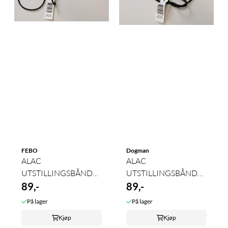
FEBO
Dogman
ALAC
ALAC
UTSTILLINGSBÅND
UTSTILLINGSBÅND
4mm
89,-
6mm
89,-
På lager
På lager
Kjøp
Kjøp