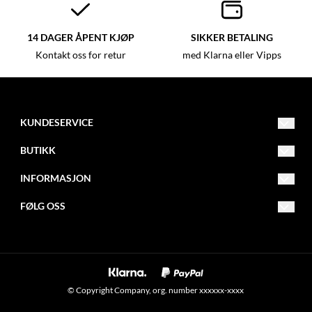
14 DAGER ÅPENT KJØP
SIKKER BETALING
Kontakt oss for retur
med Klarna eller Vipps
KUNDESERVICE
kundeservice@dyriskbutikken.no
BUTIKK
90298097
Vilkår
INFORMASJON
Adresse:
Kontakt oss
Om oss
FØLG OSS
Bedeshuevegen 15
Opprett konto
Blogg
4270 Åkrehamn
Facebook
Logg inn
Nyhetsbrev
Instagram
Om informasjonskapsler
Nyhetsbrev
© Copyright Company, org. number xxxxxx-xxxx