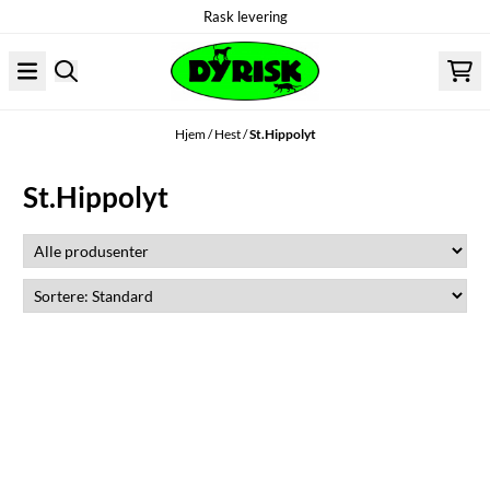
Rask levering
Hopp til innhold
Hjem
/
Hest
/
St.Hippolyt
St.Hippolyt