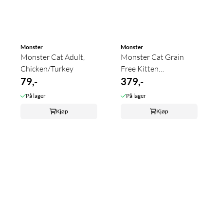
Monster
Monster
Monster Cat Adult,
Monster Cat Grain
Chicken/Turkey
Free Kitten
79,-
Turkey/Chicken
379,-
På lager
På lager
Kjøp
Kjøp