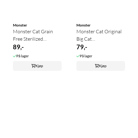
Monster
Monster
Monster Cat Grain
Monster Cat Original
Free Sterilized
Big Cat
Turkey/Chicken
89,-
Chicken/Turkey
79,-
På lager
På lager
Kjøp
Kjøp