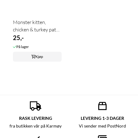
Monster kitten,
chicken & turkey paté
85g
25,-
På lager
Kjøp
RASK LEVERING
LEVERING 1-3 DAGER
fra butikken vår på Karmøy
Vi sender med PostNord