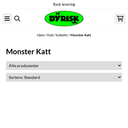
Rask levering
Hopp til innhold
Hjem
/
Katt
/
Kattefôr
/
Monster Katt
Monster Katt