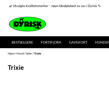
Hopp til innhold
🌿 Utvalgte kvalitetsmerker – nøye håndplukket av oss i Dyrisk 🐾
BESTSELGERE
FORTIFLORA
GAVEKORT
HUNDE
Hjem
/
Hund
/
Seler
/
Trixie
Trixie