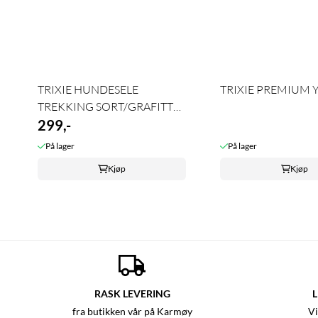
TRIXIE HUNDESELE
TRIXIE PREMIUM Y
TREKKING SORT/GRAFITT
GRÅ
299,-
På lager
På lager
Kjøp
Kjøp
RASK LEVERING
L
fra butikken vår på Karmøy
Vi