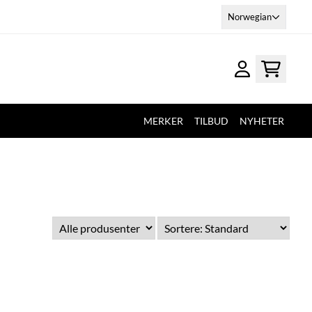
Norwegian
MERKER
TILBUD
NYHETER