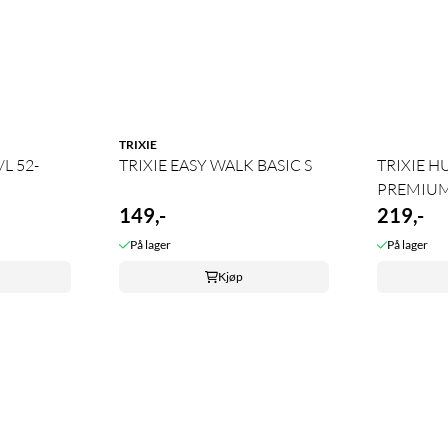
TRIXIE
L 52-
TRIXIE EASY WALK BASIC S
TRIXIE H
PREMIUM
149,-
219,-
På lager
På lager
Kjøp