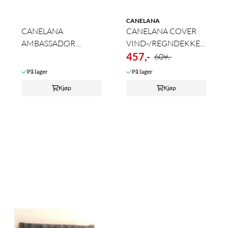
CANELANA
CANELANA
CANELANA COVER
AMBASSADØR
VIND-/REGNDEKKEN
ULLDEKKEN
SORT
457,-
609,-
På lager
På lager
Kjøp
Kjøp