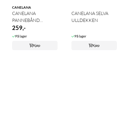
CANELANA
CANELANA
CANELANA SELVA
PANNEBÅND
ULLDEKKEN
POTEMØNSTER -
259,-
BOMULLSBLANDING
På lager
På lager
...
Kjøp
Kjøp