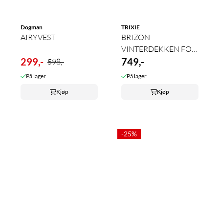
Dogman
TRIXIE
AIRYVEST
BRIZON
VINTERDEKKEN FOR
299,-
HUND
749,-
598,-
På lager
På lager
Kjøp
Kjøp
-25%