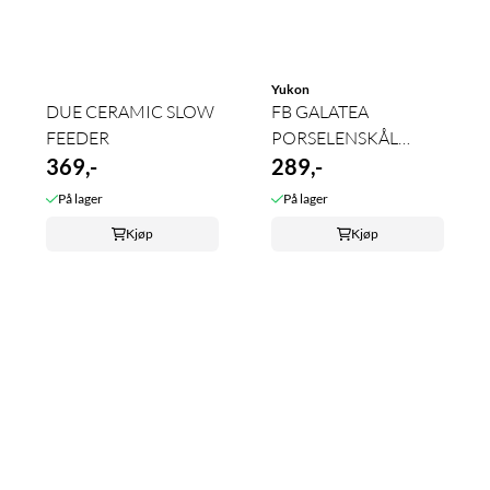
Yukon
DUE CERAMIC SLOW
FB GALATEA
FEEDER
PORSELENSKÅL
369,-
300ml
289,-
På lager
På lager
Kjøp
Kjøp