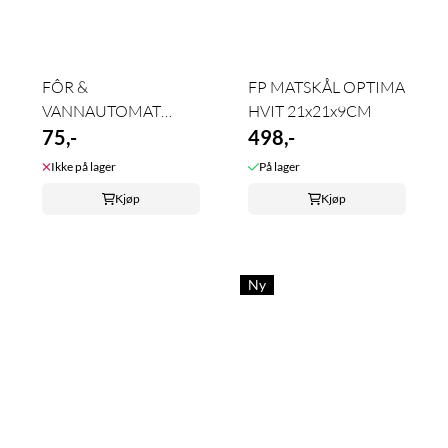
FÔR &
FP MATSKÅL OPTIMA
VANNAUTOMAT
HVIT 21x21x9CM
0,65L
75,-
498,-
Ikke på lager
På lager
Kjøp
Kjøp
Ny