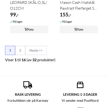
LEOPARD SKÅL O,3L/
Mason Cash Matskål
Ø12CM
Pawtrait Flerfarget S
99,-
13cm
155,-
På lager
På lager
Kjøp
Kjøp
1
2
Neste >>
Viser
1
til
16
(av
32
produkter)
RASK LEVERING
LEVERING 1-3 DAGER
fra butikken vår på Karmøy
Vi sender med PostNord