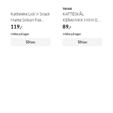
TRIXIE
Katteleke Lick`n`Snack
KATTESKÅL
Matte Silikon Fisk
KERAMIKK MIMI 0,3L
28cm
119,-
12CM
89,-
Ikke på lager
Ikke på lager
Kjøp
Kjøp