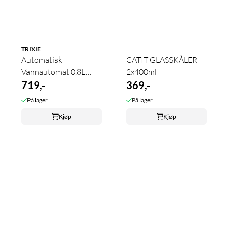
TRIXIE
Automatisk
CATIT GLASSKÅLER
Vannautomat 0,8L
2x400ml
Keramikk
719,-
369,-
På lager
På lager
Kjøp
Kjøp