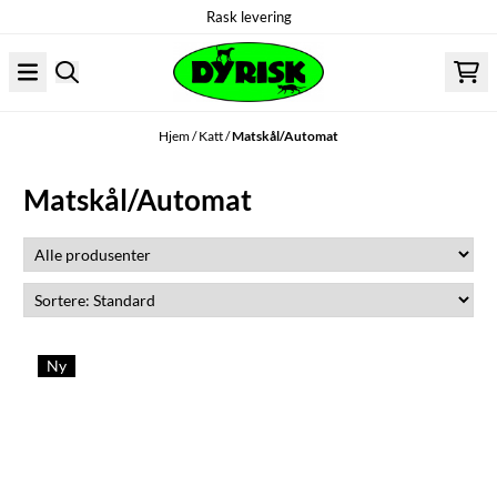
Rask levering
Hopp til innhold
Hjem
/
Katt
/
Matskål/Automat
Matskål/Automat
Ny