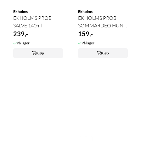
Ekholms
Ekholms
EKHOLMS PROB
EKHOLMS PROB
SALVE 140ml
SOMMARDEO HUND
239,-
200ml
159,-
På lager
På lager
Kjøp
Kjøp