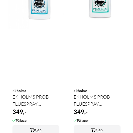
Ekholms
Ekholms
EKHOLMS PROB
EKHOLMS PROB
FLUESPRAY
FLUESPRAY
EUKALYPTUS 750ml
349,-
FURUTJÆRE &
349,-
SITRONGRESS ...
På lager
På lager
Kjøp
Kjøp