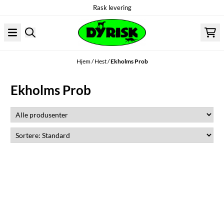
Rask levering
Hopp til innhold
Hjem
/
Hest
/
Ekholms Prob
Ekholms Prob