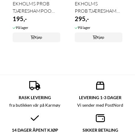
EKHOLMS PROB
EKHOLMS
TJÆRESHAMPOO
PROB TJÆRESHAMPOO
200ml
195,-
500ml
295,-
På lager
På lager
Kjøp
Kjøp
RASK LEVERING
LEVERING 1-3 DAGER
fra butikken vår på Karmøy
Vi sender med PostNord
14 DAGER ÅPENT KJØP
SIKKER BETALING