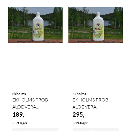
Ekholms
Ekholms
EKHOLMS PROB
EKHOLMS PROB
ALOE VERA
ALOE VERA
SHAMPOO 200ml
189,-
SHAMPOO 500ml
295,-
På lager
På lager