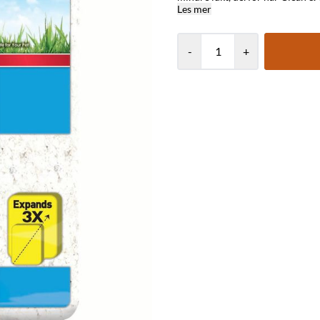
Les mer
-
+