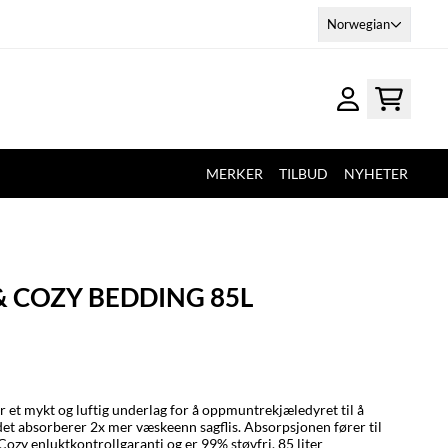
Norwegian
MERKER
TILBUD
NYHETER
& COZY BEDDING 85L
 et mykt og luftig underlag for å oppmuntrekjæledyret til å
det absorberer 2x mer væskeenn sagflis. Absorpsjonen fører til
Cozy enluktkontrollgaranti og er 99% støvfri. 85 liter