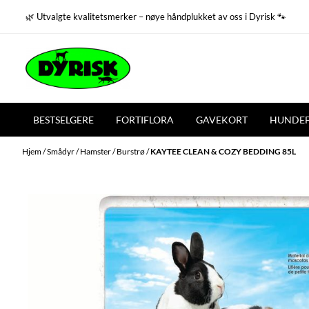
Hopp til innhold
🌿 Utvalgte kvalitetsmerker – nøye håndplukket av oss i Dyrisk 🐾
BESTSELGERE
FORTIFLORA
GAVEKORT
HUNDE
Hjem
/
Smådyr
/
Hamster
/
Burstrø
/
KAYTEE CLEAN & COZY BEDDING 85L