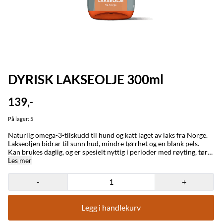
DYRISK LAKSEOLJE 300ml
139,-
På lager
: 5
Naturlig omega-3-tilskudd til hund og katt laget av laks fra Norge.
Lakseoljen bidrar til sunn hud, mindre tørrhet og en blank pels.
Kan brukes daglig, og er spesielt nyttig i perioder med røyting, tørr
hud eller økt behov for fettsyrer. 100 % olje fra laks. Tilsatt
Les mer
naturlig antioksidant. Omega-3-fettsyrer (min. 13 %), DHA (min. 2
%), EPA (min. 2 %), DPA (min. 1 %), vitamin E (min. 130 mg/kg).
-
+
Legg i handlekurv