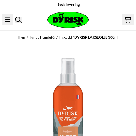
Rask levering
Hopp til innhold
Hjem
/
Hund
/
Hundefôr
/
Tilskudd
/
DYRISK LAKSEOLJE 300ml