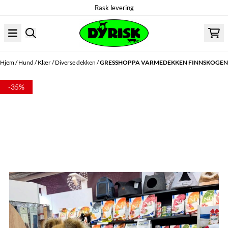
Rask levering
Hopp til innhold
Hjem
/
Hund
/
Klær
/
Diverse dekken
/
GRESSHOPPA VARMEDEKKEN FINNSKOGEN
-35%