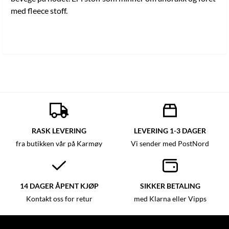
med fleece stoff.
RASK LEVERING
LEVERING 1-3 DAGER
fra butikken vår på Karmøy
Vi sender med PostNord
14 DAGER ÅPENT KJØP
SIKKER BETALING
Kontakt oss for retur
med Klarna eller Vipps